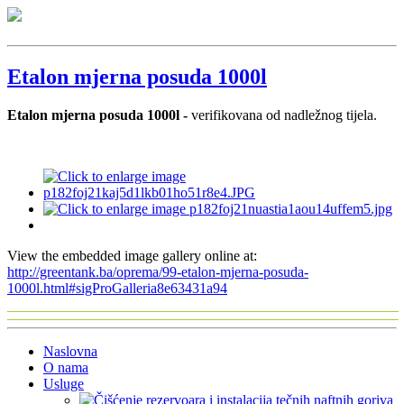
Etalon mjerna posuda 1000l
Etalon mjerna posuda 1000l -
verifikovana od nadležnog tijela.
View the embedded image gallery online at:
http://greentank.ba/oprema/99-etalon-mjerna-posuda-
1000l.html#sigProGalleria8e63431a94
Naslovna
O nama
Usluge