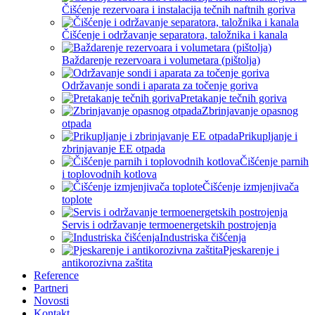
Čišćenje rezervoara i instalacija tečnih naftnih goriva
Čišćenje i održavanje separatora, taložnika i kanala
Baždarenje rezervoara i volumetara (pištolja)
Održavanje sondi i aparata za točenje goriva
Pretakanje tečnih goriva
Zbrinjavanje opasnog
otpada
Prikupljanje i
zbrinjavanje EE otpada
Čišćenje parnih
i toplovodnih kotlova
Čišćenje izmjenjivača
toplote
Servis i održavanje termoenergetskih postrojenja
Industriska čišćenja
Pjeskarenje i
antikorozivna zaštita
Reference
Partneri
Novosti
Kontakt